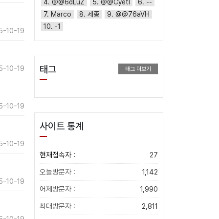
4. @@6dLuZ
5. @@CyetI
6. --
7. Marco
8. 세종
9. @@76aVH
10. -1
5-10-19
태그
5-10-19
태그 더보기
5-10-19
사이트 통계
5-10-19
현재접속자 :
27
오늘방문자 :
1,142
5-10-19
어제방문자 :
1,990
최대방문자 :
2,811