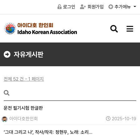
로그인
회원가입
추가메뉴
검
메
색
뉴
버
버
튼
튼
자유게시판
전체 52 건 - 1 페이지
운전 필기시험 한글판
아이다호한인회
2025-10-19
‘그대 그리고 나’, 작사/작곡: 정현우, 노래: 소리…