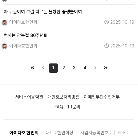
아 구글이여 그걸 따르는 불쌍한 즁생들이여
아이다호한인회
2025-10-19
벅차는 광복절 80주년!!!
아이다호한인회
2025-10-19
1
2
3
4
서비스이용약관
개인정보처리방침
이메일무단수집거부
FAQ
1:1문의
아이다호 한인회
|
대표 : 한인회장
|
사업자등록번호 :
|
주소 :