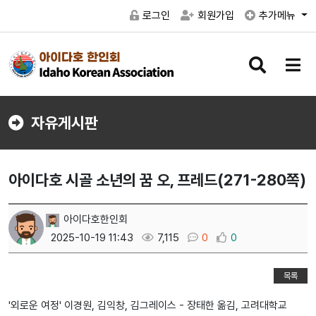
로그인
회원가입
추가메뉴
검
메
색
뉴
버
버
튼
튼
자유게시판
아이다호 시골 소년의 꿈 오, 프레드(271-280쪽)
아이다호한인회
2025-10-19 11:43
7,115
0
0
목록
'외로운 여정' 이경원, 김익창, 김그레이스 - 장태한 옮김, 고려대학교